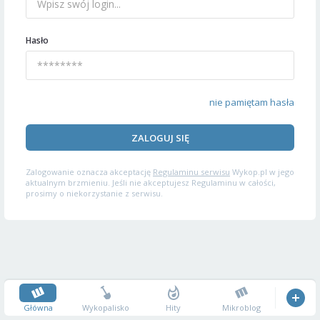
Hasło
nie pamiętam hasła
ZALOGUJ SIĘ
Zalogowanie oznacza akceptację
Regulaminu serwisu
Wykop.pl w jego
aktualnym brzmieniu. Jeśli nie akceptujesz Regulaminu w całości,
prosimy o niekorzystanie z serwisu.
Główna
Wykopalisko
Hity
Mikroblog