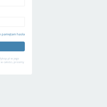
e pamiętam hasła
ykop.pl w jego
 w całości, prosimy