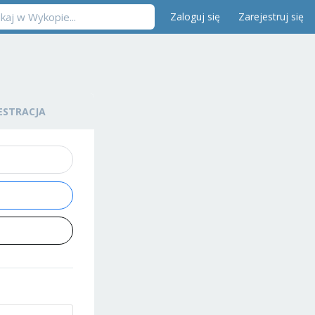
Zaloguj się
Zarejestruj się
ESTRACJA