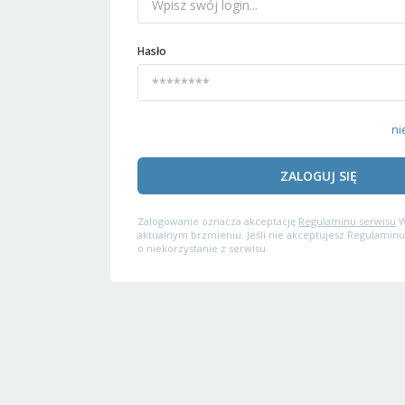
Hasło
ni
ZALOGUJ SIĘ
Zalogowanie oznacza akceptację
Regulaminu serwisu
W
aktualnym brzmieniu. Jeśli nie akceptujesz Regulaminu
o niekorzystanie z serwisu.