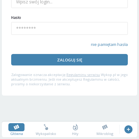
Hasło
nie pamiętam hasła
ZALOGUJ SIĘ
Zalogowanie oznacza akceptację
Regulaminu serwisu
Wykop.pl w jego
aktualnym brzmieniu. Jeśli nie akceptujesz Regulaminu w całości,
prosimy o niekorzystanie z serwisu.
Główna
Wykopalisko
Hity
Mikroblog