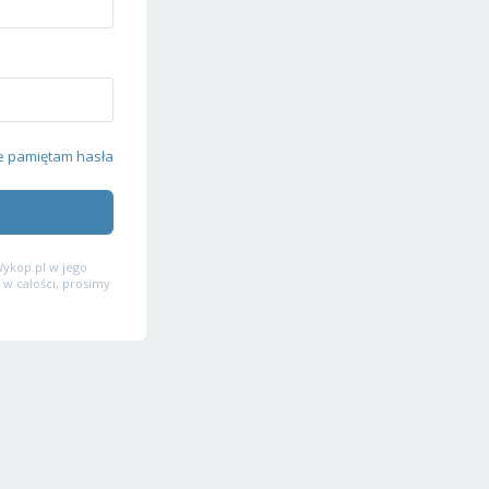
e pamiętam hasła
ykop.pl w jego
 w całości, prosimy