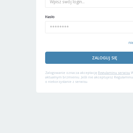
Hasło
ni
ZALOGUJ SIĘ
Zalogowanie oznacza akceptację
Regulaminu serwisu
W
aktualnym brzmieniu. Jeśli nie akceptujesz Regulaminu
o niekorzystanie z serwisu.