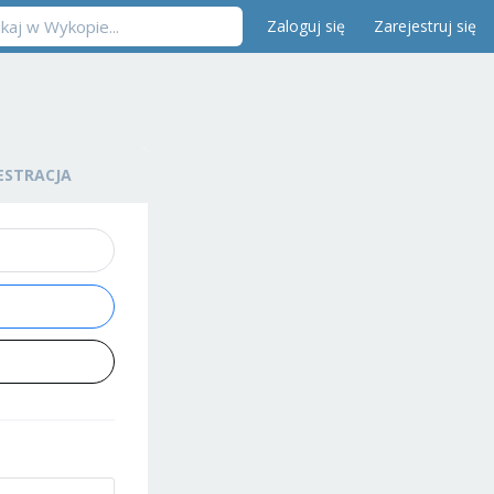
Zaloguj się
Zarejestruj się
ESTRACJA