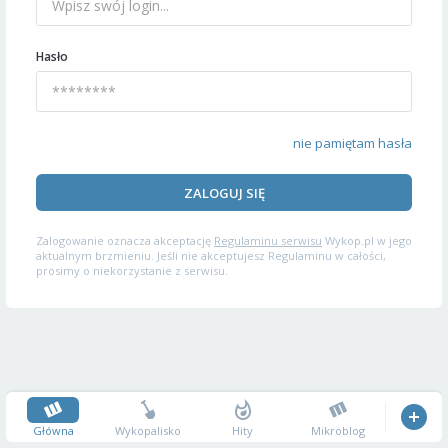
Hasło
nie pamiętam hasła
ZALOGUJ SIĘ
Zalogowanie oznacza akceptację
Regulaminu serwisu
Wykop.pl w jego
aktualnym brzmieniu. Jeśli nie akceptujesz Regulaminu w całości,
prosimy o niekorzystanie z serwisu.
Główna
Wykopalisko
Hity
Mikroblog