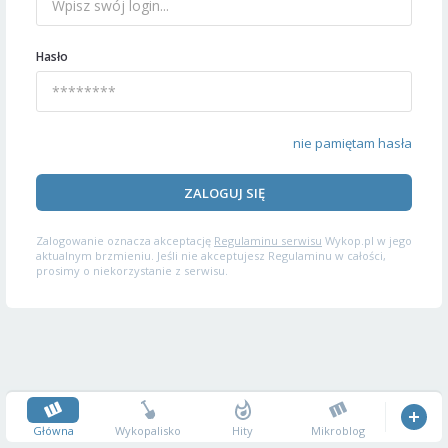
Hasło
nie pamiętam hasła
ZALOGUJ SIĘ
Zalogowanie oznacza akceptację
Regulaminu serwisu
Wykop.pl w jego
aktualnym brzmieniu. Jeśli nie akceptujesz Regulaminu w całości,
prosimy o niekorzystanie z serwisu.
Główna
Wykopalisko
Hity
Mikroblog