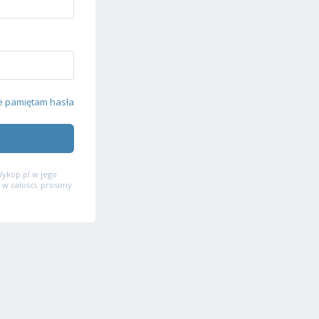
e pamiętam hasła
ykop.pl w jego
 w całości, prosimy