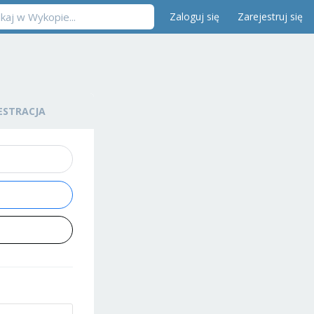
Zaloguj się
Zarejestruj się
ESTRACJA