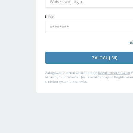
Hasło
ni
ZALOGUJ SIĘ
Zalogowanie oznacza akceptację
Regulaminu serwisu
W
aktualnym brzmieniu. Jeśli nie akceptujesz Regulaminu
o niekorzystanie z serwisu.