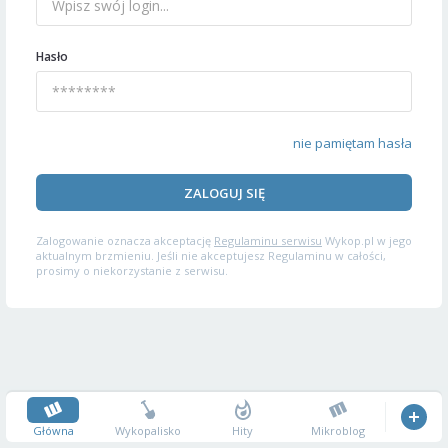
Hasło
nie pamiętam hasła
ZALOGUJ SIĘ
Zalogowanie oznacza akceptację
Regulaminu serwisu
Wykop.pl w jego
aktualnym brzmieniu. Jeśli nie akceptujesz Regulaminu w całości,
prosimy o niekorzystanie z serwisu.
Główna
Wykopalisko
Hity
Mikroblog