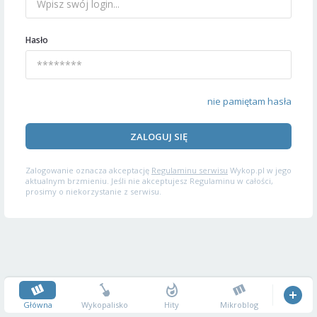
Hasło
nie pamiętam hasła
ZALOGUJ SIĘ
Zalogowanie oznacza akceptację
Regulaminu serwisu
Wykop.pl w jego
aktualnym brzmieniu. Jeśli nie akceptujesz Regulaminu w całości,
prosimy o niekorzystanie z serwisu.
Główna
Wykopalisko
Hity
Mikroblog