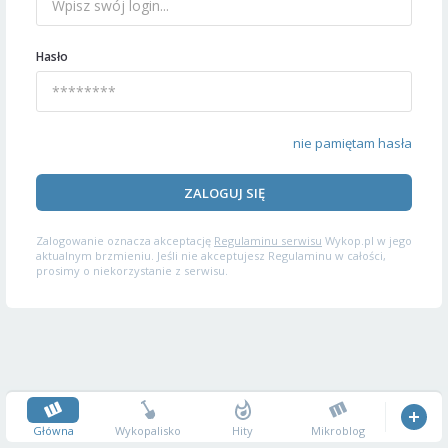
Hasło
nie pamiętam hasła
ZALOGUJ SIĘ
Zalogowanie oznacza akceptację
Regulaminu serwisu
Wykop.pl w jego
aktualnym brzmieniu. Jeśli nie akceptujesz Regulaminu w całości,
prosimy o niekorzystanie z serwisu.
Główna
Wykopalisko
Hity
Mikroblog