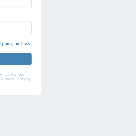
e pamiętam hasła
ykop.pl w jego
 w całości, prosimy