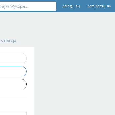
Zaloguj się
Zarejestruj się
ESTRACJA