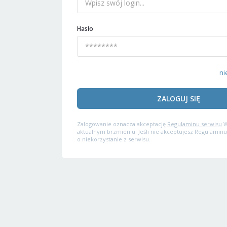
Hasło
ni
ZALOGUJ SIĘ
Zalogowanie oznacza akceptację
Regulaminu serwisu
W
aktualnym brzmieniu. Jeśli nie akceptujesz Regulaminu
o niekorzystanie z serwisu.