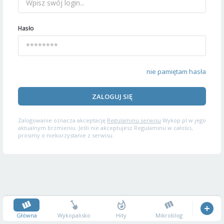
Hasło
nie pamiętam hasła
ZALOGUJ SIĘ
Zalogowanie oznacza akceptację
Regulaminu serwisu
Wykop.pl w jego
aktualnym brzmieniu. Jeśli nie akceptujesz Regulaminu w całości,
prosimy o niekorzystanie z serwisu.
Główna
Wykopalisko
Hity
Mikroblog