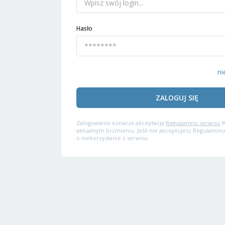
Hasło
ni
ZALOGUJ SIĘ
Zalogowanie oznacza akceptację
Regulaminu serwisu
W
aktualnym brzmieniu. Jeśli nie akceptujesz Regulaminu
o niekorzystanie z serwisu.