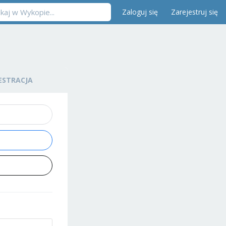
Zaloguj się
Zarejestruj się
ESTRACJA