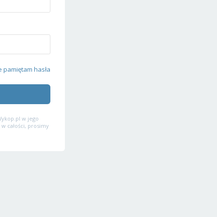
e pamiętam hasła
ykop.pl w jego
 w całości, prosimy