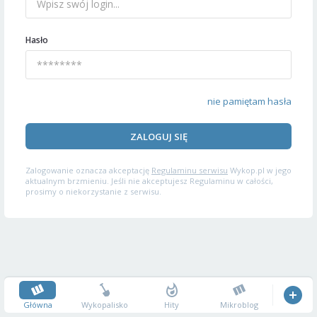
Hasło
nie pamiętam hasła
ZALOGUJ SIĘ
Zalogowanie oznacza akceptację
Regulaminu serwisu
Wykop.pl w jego
aktualnym brzmieniu. Jeśli nie akceptujesz Regulaminu w całości,
prosimy o niekorzystanie z serwisu.
Główna
Wykopalisko
Hity
Mikroblog