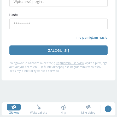
Hasło
nie pamiętam hasła
ZALOGUJ SIĘ
Zalogowanie oznacza akceptację
Regulaminu serwisu
Wykop.pl w jego
aktualnym brzmieniu. Jeśli nie akceptujesz Regulaminu w całości,
prosimy o niekorzystanie z serwisu.
Główna
Wykopalisko
Hity
Mikroblog