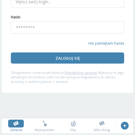
Hasło
nie pamiętam hasła
ZALOGUJ SIĘ
Zalogowanie oznacza akceptację
Regulaminu serwisu
Wykop.pl w jego
aktualnym brzmieniu. Jeśli nie akceptujesz Regulaminu w całości,
prosimy o niekorzystanie z serwisu.
Główna
Wykopalisko
Hity
Mikroblog