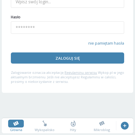
Hasło
nie pamiętam hasła
ZALOGUJ SIĘ
Zalogowanie oznacza akceptację
Regulaminu serwisu
Wykop.pl w jego
aktualnym brzmieniu. Jeśli nie akceptujesz Regulaminu w całości,
prosimy o niekorzystanie z serwisu.
Główna
Wykopalisko
Hity
Mikroblog