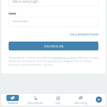
Hasło
nie pamiętam hasła
ZALOGUJ SIĘ
Zalogowanie oznacza akceptację
Regulaminu serwisu
Wykop.pl w jego
aktualnym brzmieniu. Jeśli nie akceptujesz Regulaminu w całości,
prosimy o niekorzystanie z serwisu.
Główna
Wykopalisko
Hity
Mikroblog