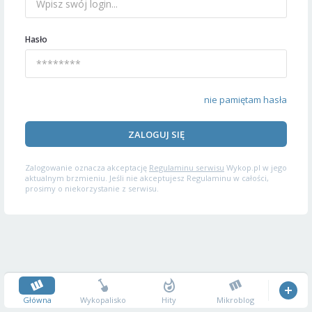
Hasło
nie pamiętam hasła
ZALOGUJ SIĘ
Zalogowanie oznacza akceptację
Regulaminu serwisu
Wykop.pl w jego
aktualnym brzmieniu. Jeśli nie akceptujesz Regulaminu w całości,
prosimy o niekorzystanie z serwisu.
Główna
Wykopalisko
Hity
Mikroblog