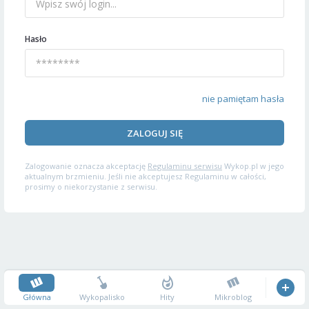
Hasło
nie pamiętam hasła
ZALOGUJ SIĘ
Zalogowanie oznacza akceptację
Regulaminu serwisu
Wykop.pl w jego
aktualnym brzmieniu. Jeśli nie akceptujesz Regulaminu w całości,
prosimy o niekorzystanie z serwisu.
Główna
Wykopalisko
Hity
Mikroblog