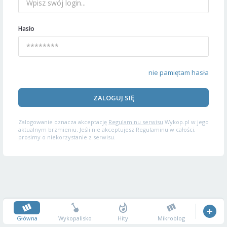
Hasło
nie pamiętam hasła
ZALOGUJ SIĘ
Zalogowanie oznacza akceptację
Regulaminu serwisu
Wykop.pl w jego
aktualnym brzmieniu. Jeśli nie akceptujesz Regulaminu w całości,
prosimy o niekorzystanie z serwisu.
Główna
Wykopalisko
Hity
Mikroblog