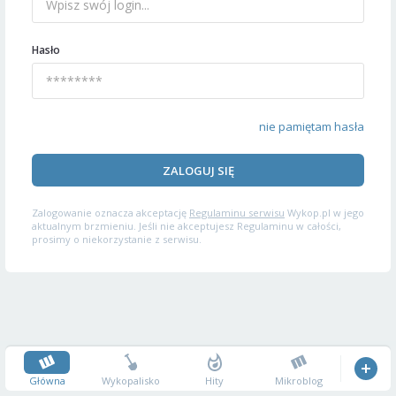
Hasło
nie pamiętam hasła
ZALOGUJ SIĘ
Zalogowanie oznacza akceptację
Regulaminu serwisu
Wykop.pl w jego
aktualnym brzmieniu. Jeśli nie akceptujesz Regulaminu w całości,
prosimy o niekorzystanie z serwisu.
Główna
Wykopalisko
Hity
Mikroblog