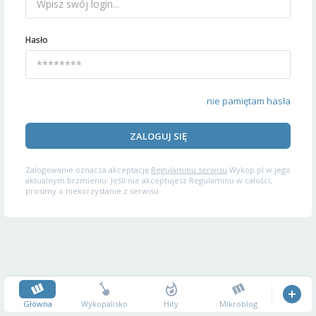
Hasło
nie pamiętam hasła
ZALOGUJ SIĘ
Zalogowanie oznacza akceptację
Regulaminu serwisu
Wykop.pl w jego
aktualnym brzmieniu. Jeśli nie akceptujesz Regulaminu w całości,
prosimy o niekorzystanie z serwisu.
Główna
Wykopalisko
Hity
Mikroblog