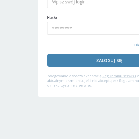
Hasło
ni
ZALOGUJ SIĘ
Zalogowanie oznacza akceptację
Regulaminu serwisu
W
aktualnym brzmieniu. Jeśli nie akceptujesz Regulaminu
o niekorzystanie z serwisu.