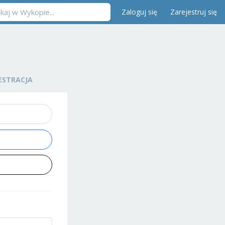
Zaloguj się
Zarejestruj się
ESTRACJA