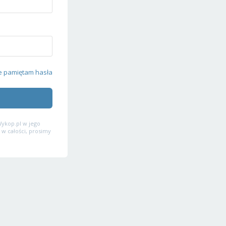
e pamiętam hasła
ykop.pl w jego
 w całości, prosimy