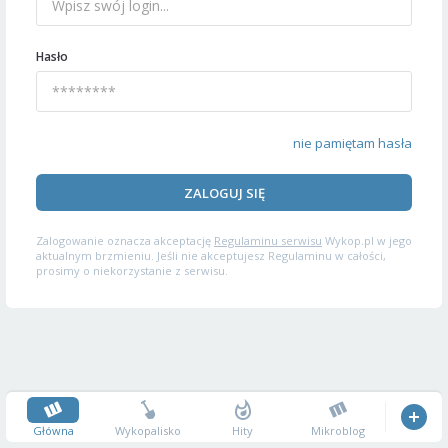
Hasło
nie pamiętam hasła
ZALOGUJ SIĘ
Zalogowanie oznacza akceptację
Regulaminu serwisu
Wykop.pl w jego
aktualnym brzmieniu. Jeśli nie akceptujesz Regulaminu w całości,
prosimy o niekorzystanie z serwisu.
Główna
Wykopalisko
Hity
Mikroblog