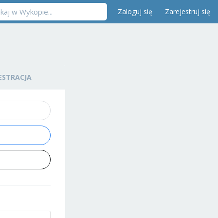
Zaloguj się
Zarejestruj się
ESTRACJA