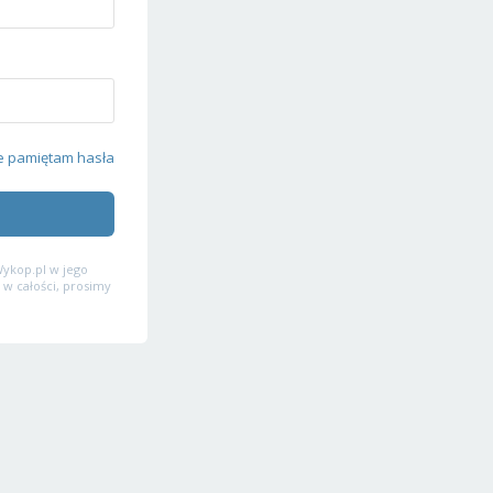
e pamiętam hasła
ykop.pl w jego
 w całości, prosimy