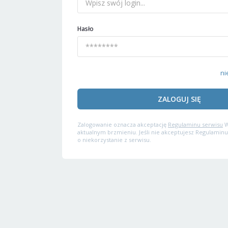
Hasło
ni
ZALOGUJ SIĘ
Zalogowanie oznacza akceptację
Regulaminu serwisu
W
aktualnym brzmieniu. Jeśli nie akceptujesz Regulaminu
o niekorzystanie z serwisu.