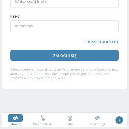
Hasło
nie pamiętam hasła
ZALOGUJ SIĘ
Zalogowanie oznacza akceptację
Regulaminu serwisu
Wykop.pl w jego
aktualnym brzmieniu. Jeśli nie akceptujesz Regulaminu w całości,
prosimy o niekorzystanie z serwisu.
Główna
Wykopalisko
Hity
Mikroblog