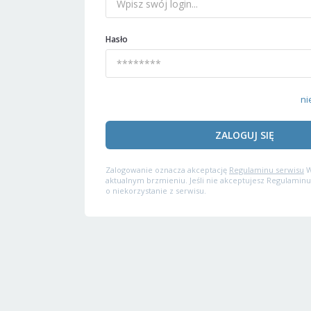
Hasło
ni
ZALOGUJ SIĘ
Zalogowanie oznacza akceptację
Regulaminu serwisu
W
aktualnym brzmieniu. Jeśli nie akceptujesz Regulaminu
o niekorzystanie z serwisu.