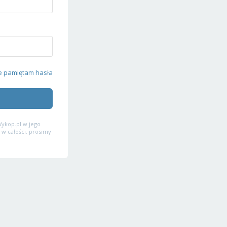
e pamiętam hasła
ykop.pl w jego
 w całości, prosimy