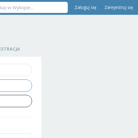
Zaloguj się
Zarejestruj się
ESTRACJA