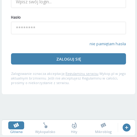
Hasło
nie pamiętam hasła
ZALOGUJ SIĘ
Zalogowanie oznacza akceptację
Regulaminu serwisu
Wykop.pl w jego
aktualnym brzmieniu. Jeśli nie akceptujesz Regulaminu w całości,
prosimy o niekorzystanie z serwisu.
Główna
Wykopalisko
Hity
Mikroblog