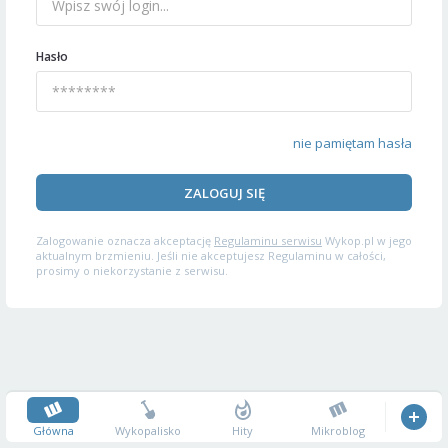
Hasło
nie pamiętam hasła
ZALOGUJ SIĘ
Zalogowanie oznacza akceptację
Regulaminu serwisu
Wykop.pl w jego
aktualnym brzmieniu. Jeśli nie akceptujesz Regulaminu w całości,
prosimy o niekorzystanie z serwisu.
Główna
Wykopalisko
Hity
Mikroblog