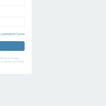
e pamiętam hasła
ykop.pl w jego
 w całości, prosimy