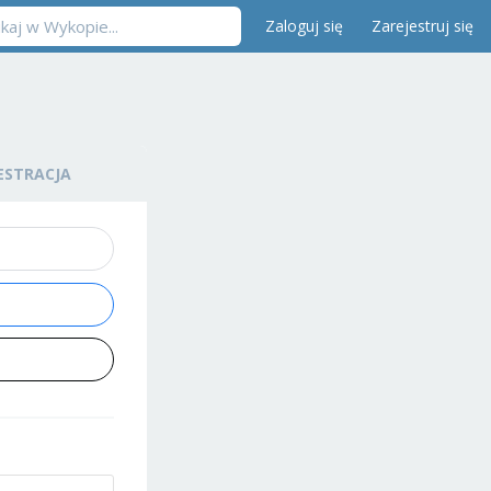
Zaloguj się
Zarejestruj się
ESTRACJA