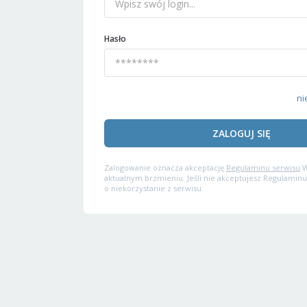
Hasło
ni
ZALOGUJ SIĘ
Zalogowanie oznacza akceptację
Regulaminu serwisu
W
aktualnym brzmieniu. Jeśli nie akceptujesz Regulaminu
o niekorzystanie z serwisu.