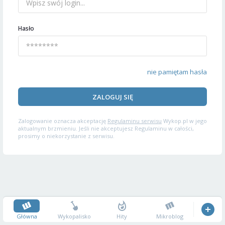
Hasło
nie pamiętam hasła
ZALOGUJ SIĘ
Zalogowanie oznacza akceptację
Regulaminu serwisu
Wykop.pl w jego
aktualnym brzmieniu. Jeśli nie akceptujesz Regulaminu w całości,
prosimy o niekorzystanie z serwisu.
Główna
Wykopalisko
Hity
Mikroblog