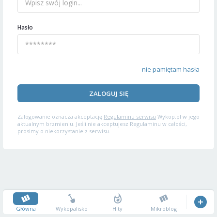
Hasło
nie pamiętam hasła
ZALOGUJ SIĘ
Zalogowanie oznacza akceptację
Regulaminu serwisu
Wykop.pl w jego
aktualnym brzmieniu. Jeśli nie akceptujesz Regulaminu w całości,
prosimy o niekorzystanie z serwisu.
Główna
Wykopalisko
Hity
Mikroblog