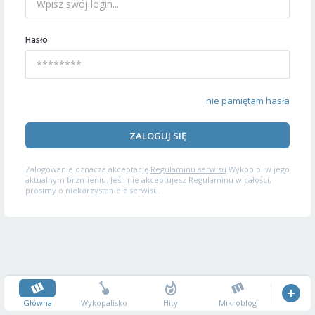
Hasło
nie pamiętam hasła
ZALOGUJ SIĘ
Zalogowanie oznacza akceptację
Regulaminu serwisu
Wykop.pl w jego
aktualnym brzmieniu. Jeśli nie akceptujesz Regulaminu w całości,
prosimy o niekorzystanie z serwisu.
Główna
Wykopalisko
Hity
Mikroblog