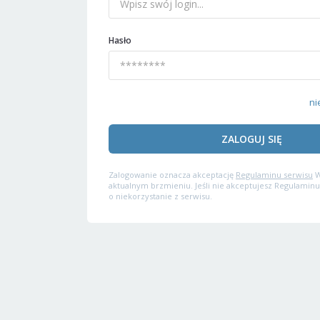
Hasło
ni
ZALOGUJ SIĘ
Zalogowanie oznacza akceptację
Regulaminu serwisu
W
aktualnym brzmieniu. Jeśli nie akceptujesz Regulaminu
o niekorzystanie z serwisu.