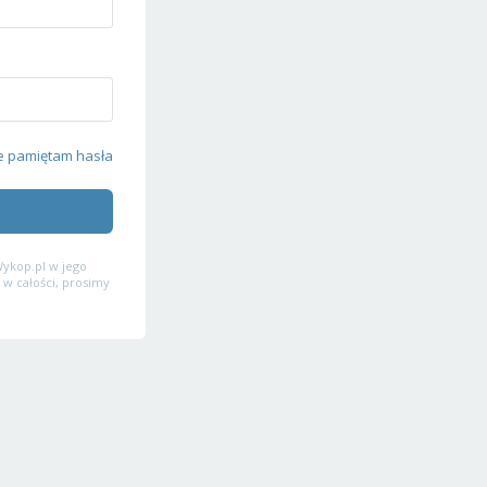
e pamiętam hasła
ykop.pl w jego
 w całości, prosimy