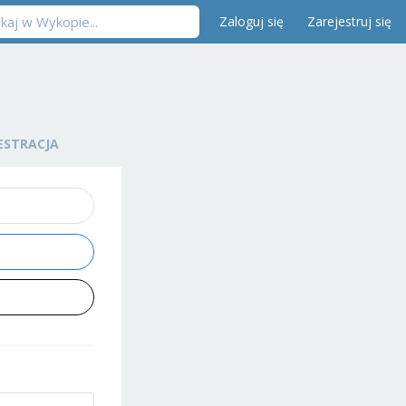
Zaloguj się
Zarejestruj się
ESTRACJA