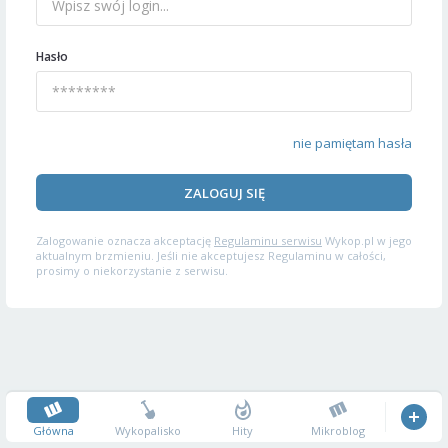
Hasło
nie pamiętam hasła
ZALOGUJ SIĘ
Zalogowanie oznacza akceptację
Regulaminu serwisu
Wykop.pl w jego
aktualnym brzmieniu. Jeśli nie akceptujesz Regulaminu w całości,
prosimy o niekorzystanie z serwisu.
Główna
Wykopalisko
Hity
Mikroblog