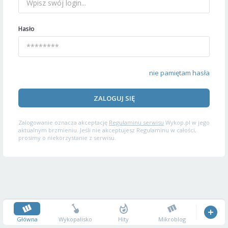
Hasło
nie pamiętam hasła
ZALOGUJ SIĘ
Zalogowanie oznacza akceptację
Regulaminu serwisu
Wykop.pl w jego
aktualnym brzmieniu. Jeśli nie akceptujesz Regulaminu w całości,
prosimy o niekorzystanie z serwisu.
Główna
Wykopalisko
Hity
Mikroblog