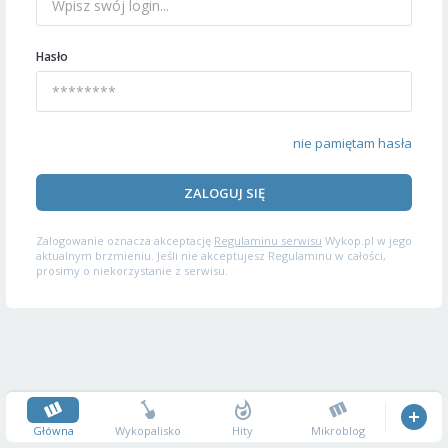
Hasło
nie pamiętam hasła
ZALOGUJ SIĘ
Zalogowanie oznacza akceptację
Regulaminu serwisu
Wykop.pl w jego
aktualnym brzmieniu. Jeśli nie akceptujesz Regulaminu w całości,
prosimy o niekorzystanie z serwisu.
Główna
Wykopalisko
Hity
Mikroblog