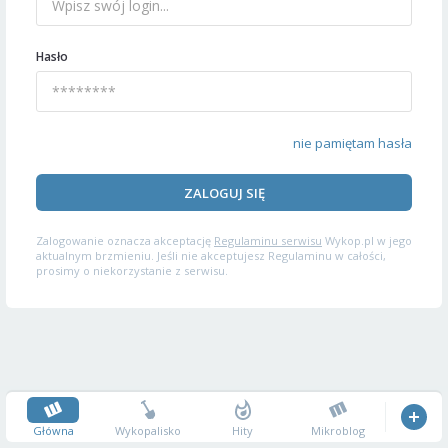
Hasło
nie pamiętam hasła
ZALOGUJ SIĘ
Zalogowanie oznacza akceptację
Regulaminu serwisu
Wykop.pl w jego
aktualnym brzmieniu. Jeśli nie akceptujesz Regulaminu w całości,
prosimy o niekorzystanie z serwisu.
Główna
Wykopalisko
Hity
Mikroblog