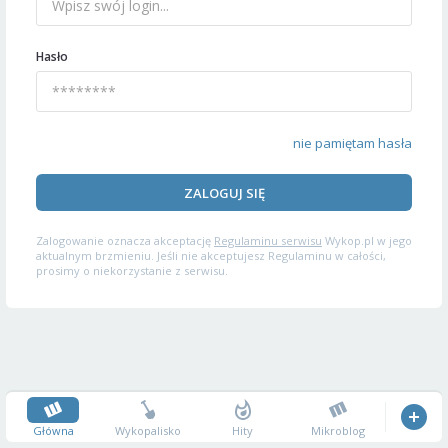
Hasło
nie pamiętam hasła
ZALOGUJ SIĘ
Zalogowanie oznacza akceptację
Regulaminu serwisu
Wykop.pl w jego
aktualnym brzmieniu. Jeśli nie akceptujesz Regulaminu w całości,
prosimy o niekorzystanie z serwisu.
Główna
Wykopalisko
Hity
Mikroblog