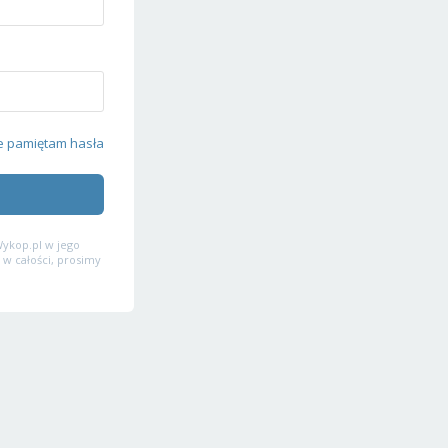
e pamiętam hasła
ykop.pl w jego
 w całości, prosimy