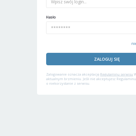
Hasło
ni
ZALOGUJ SIĘ
Zalogowanie oznacza akceptację
Regulaminu serwisu
W
aktualnym brzmieniu. Jeśli nie akceptujesz Regulaminu
o niekorzystanie z serwisu.