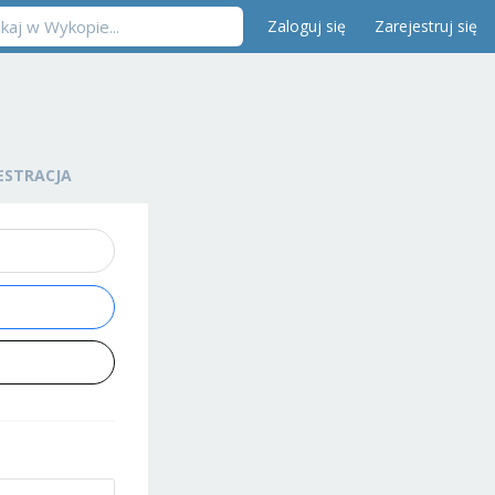
Zaloguj się
Zarejestruj się
ESTRACJA