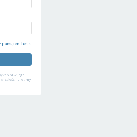
e pamiętam hasła
ykop.pl w jego
 w całości, prosimy