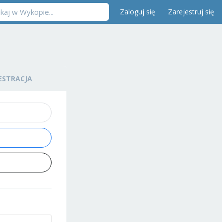
Zaloguj się
Zarejestruj się
ESTRACJA