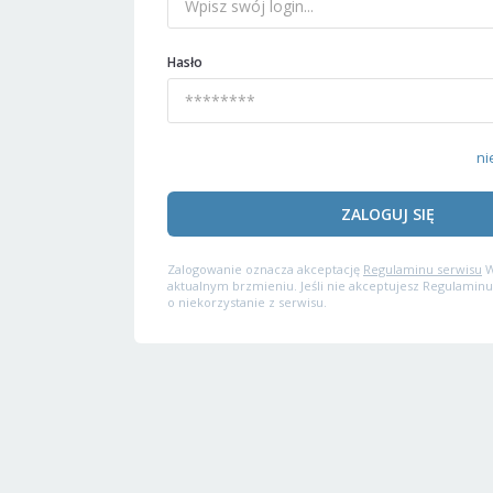
Hasło
ni
ZALOGUJ SIĘ
Zalogowanie oznacza akceptację
Regulaminu serwisu
W
aktualnym brzmieniu. Jeśli nie akceptujesz Regulaminu
o niekorzystanie z serwisu.