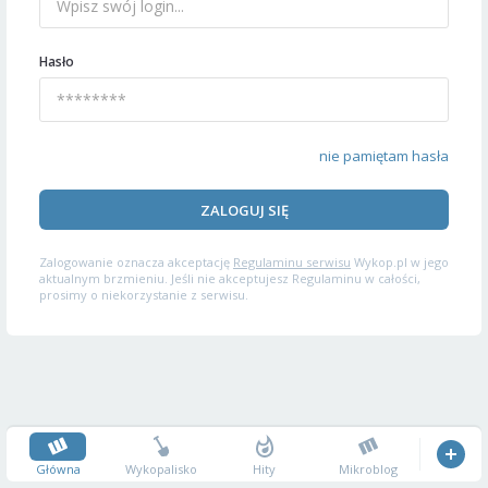
Hasło
nie pamiętam hasła
ZALOGUJ SIĘ
Zalogowanie oznacza akceptację
Regulaminu serwisu
Wykop.pl w jego
aktualnym brzmieniu. Jeśli nie akceptujesz Regulaminu w całości,
prosimy o niekorzystanie z serwisu.
Główna
Wykopalisko
Hity
Mikroblog