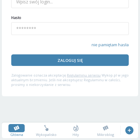
Hasło
nie pamiętam hasła
ZALOGUJ SIĘ
Zalogowanie oznacza akceptację
Regulaminu serwisu
Wykop.pl w jego
aktualnym brzmieniu. Jeśli nie akceptujesz Regulaminu w całości,
prosimy o niekorzystanie z serwisu.
Główna
Wykopalisko
Hity
Mikroblog