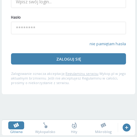
Hasło
nie pamiętam hasła
ZALOGUJ SIĘ
Zalogowanie oznacza akceptację
Regulaminu serwisu
Wykop.pl w jego
aktualnym brzmieniu. Jeśli nie akceptujesz Regulaminu w całości,
prosimy o niekorzystanie z serwisu.
Główna
Wykopalisko
Hity
Mikroblog