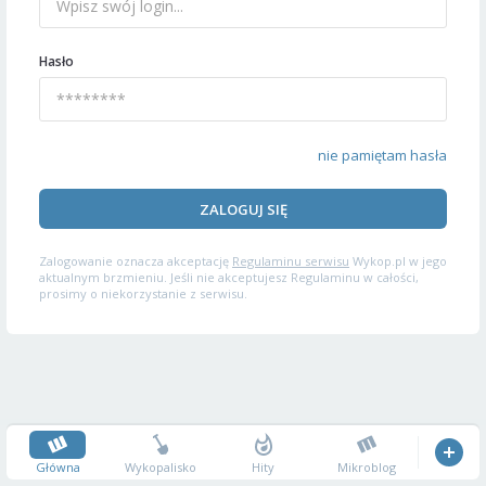
Hasło
nie pamiętam hasła
ZALOGUJ SIĘ
Zalogowanie oznacza akceptację
Regulaminu serwisu
Wykop.pl w jego
aktualnym brzmieniu. Jeśli nie akceptujesz Regulaminu w całości,
prosimy o niekorzystanie z serwisu.
Główna
Wykopalisko
Hity
Mikroblog