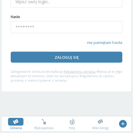
Hasło
nie pamiętam hasła
ZALOGUJ SIĘ
Zalogowanie oznacza akceptację
Regulaminu serwisu
Wykop.pl w jego
aktualnym brzmieniu. Jeśli nie akceptujesz Regulaminu w całości,
prosimy o niekorzystanie z serwisu.
Główna
Wykopalisko
Hity
Mikroblog