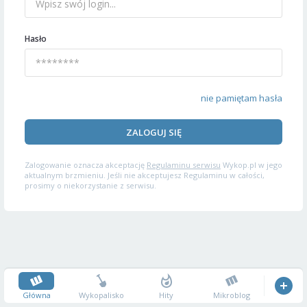
Hasło
nie pamiętam hasła
ZALOGUJ SIĘ
Zalogowanie oznacza akceptację
Regulaminu serwisu
Wykop.pl w jego
aktualnym brzmieniu. Jeśli nie akceptujesz Regulaminu w całości,
prosimy o niekorzystanie z serwisu.
Główna
Wykopalisko
Hity
Mikroblog