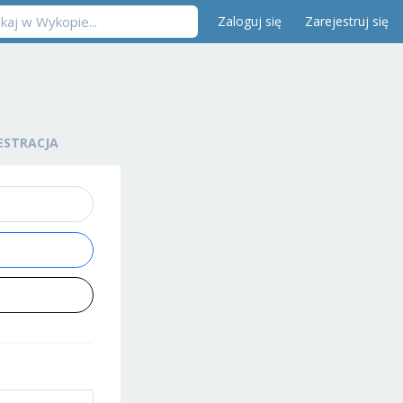
Zaloguj się
Zarejestruj się
ESTRACJA