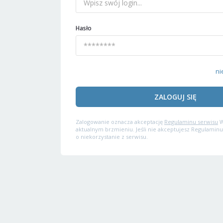
Hasło
ni
ZALOGUJ SIĘ
Zalogowanie oznacza akceptację
Regulaminu serwisu
W
aktualnym brzmieniu. Jeśli nie akceptujesz Regulaminu
o niekorzystanie z serwisu.