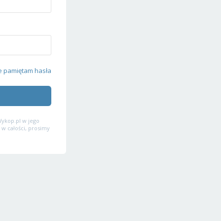
e pamiętam hasła
ykop.pl w jego
 w całości, prosimy