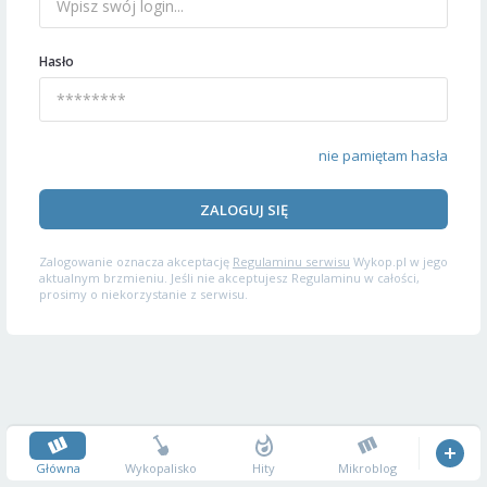
Hasło
nie pamiętam hasła
ZALOGUJ SIĘ
Zalogowanie oznacza akceptację
Regulaminu serwisu
Wykop.pl w jego
aktualnym brzmieniu. Jeśli nie akceptujesz Regulaminu w całości,
prosimy o niekorzystanie z serwisu.
Główna
Wykopalisko
Hity
Mikroblog